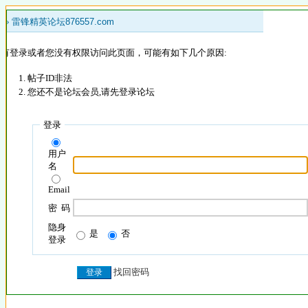
 »
雷锋精英论坛876557.com
没有登录或者您没有权限访问此页面，可能有如下几个原因:
帖子ID非法
您还不是论坛会员,请先登录论坛
登录
用户
名
Email
密 码
隐身
是
否
登录
找回密码