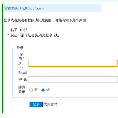
 »
雷锋精英论坛876557.com
没有登录或者您没有权限访问此页面，可能有如下几个原因:
帖子ID非法
您还不是论坛会员,请先登录论坛
登录
用户
名
Email
密 码
隐身
是
否
登录
找回密码