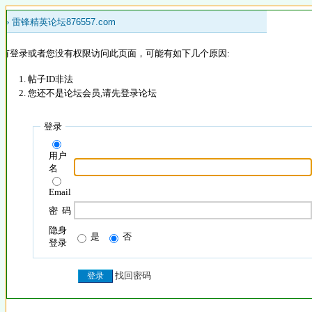
 »
雷锋精英论坛876557.com
没有登录或者您没有权限访问此页面，可能有如下几个原因:
帖子ID非法
您还不是论坛会员,请先登录论坛
登录
用户
名
Email
密 码
隐身
是
否
登录
找回密码